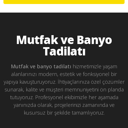
Mutfak ve Banyo
Tadilatı
Mutfak ve banyo tadilatı
hizmetimizle yaşam
alanlarınızı modern, estetik ve fonksiyonel bir
yapıya kavuşturuyoruz. İhtiyaçlarınıza özel çözümler
sunarak, kalite ve müşteri memnuniyetini ön planda
tutuyoruz. Profesyonel ekibimizle her aşamada
yanınızda olarak, projelerinizi zamanında ve
kusursuz bir şekilde tamamlıyoruz.