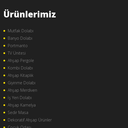
Ürünlerimiz
Mutfak Dolabı
Banyo Dolabı
Portmanto
TV Ünitesi
Ahşap Pergole
Kombi Dolabı
Ahşap Kitaplık
Giyinme Dolabı
Ahşap Merdiven
İş Yeri Dolabı
Ahşap Kamelya
Sedir Masa
Dekoratif Ahşap Ürünler
Çocuk Odası