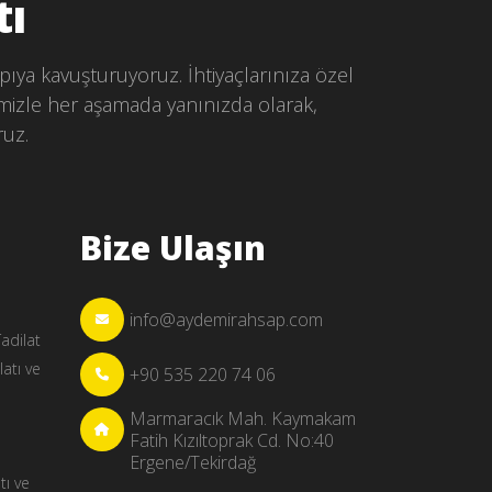
tı
pıya kavuşturuyoruz. İhtiyaçlarınıza özel
mizle her aşamada yanınızda olarak,
ruz.
Bize Ulaşın
info@aydemirahsap.com
adilat
atı ve
+90 535 220 74 06
Marmaracık Mah. Kaymakam
Fatih Kızıltoprak Cd. No:40
Ergene/Tekirdağ
tı ve