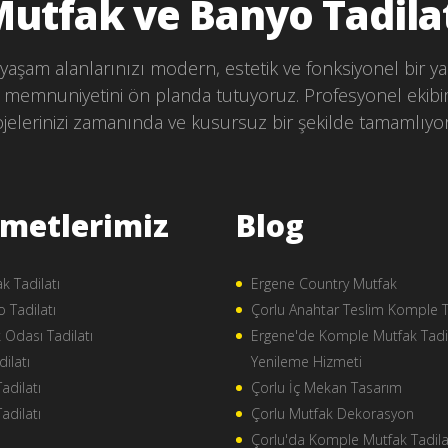
utfak ve Banyo Tadila
yaşam alanlarınızı modern, estetik ve fonksiyonel bir ya
i memnuniyetini ön planda tutuyoruz. Profesyonel ekibi
jelerinizi zamanında ve kusursuz bir şekilde tamamlıyo
zmetlerimiz
Blog
k Tadilatı
Ergene Country Mutfak
 Tadilatı
Çorlu Anahtar Teslim Komple T
 Odası Tadilatı
Ergene'de Komple Mutfak Tadil
dilatı
Yenileme Hizmeti
Tadilatı
Çorlu İç Mekan Tasarım
Tadilatı
Çorlu Mutfak Dekorasyon
Çorlu'da Komple Mutfak Tadila