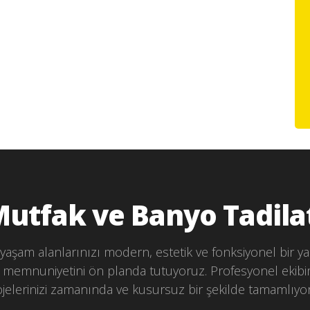
utfak ve Banyo Tadila
yaşam alanlarınızı modern, estetik ve fonksiyonel bir ya
i memnuniyetini ön planda tutuyoruz. Profesyonel ekibi
jelerinizi zamanında ve kusursuz bir şekilde tamamlıyo