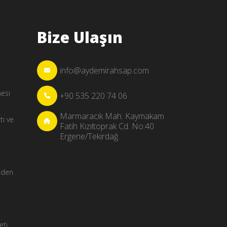
Bize Ulaşın
info@aydemirahsap.com
mesi
+90 535 220 74 06
Marmaracık Mah. Kaymakam
tı ve
Fatih Kızıltoprak Cd. No:40
Ergene/Tekirdağ
Neden
eti