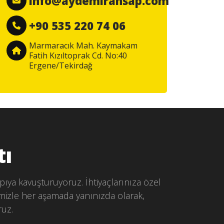
info@aydemirahsap.com
+90 535 220 74 06
Marmaracık Mah. Kaymakam
Fatih Kızıltoprak Cd. No:40
Ergene/Tekirdağ
tı
pıya kavuşturuyoruz. İhtiyaçlarınıza özel
mizle her aşamada yanınızda olarak,
ruz.