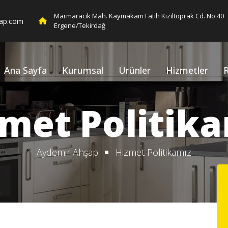
Marmaracık Mah. Kaymakam Fatih Kızıltoprak Cd. No:40
ap.com
Ergene/Tekirdağ
Ana Sayfa
Kurumsal
Ürünler
Hizmetler
R
met Politik
Aydemir Ahşap
Hizmet Politikamız