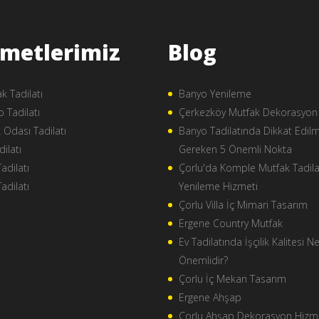
zmetlerimiz
Blog
k Tadilatı
Banyo Yenileme
 Tadilatı
Çerkezköy Mutfak Dekorasyon
 Odası Tadilatı
Banyo Tadilatında Dikkat Edil
dilatı
Gereken 5 Önemli Nokta
Tadilatı
Çorlu'da Komple Mutfak Tadila
Tadilatı
Yenileme Hizmeti
Çorlu Villa İç Mimari Tasarım
Ergene Country Mutfak
Ev Tadilatında İşçilik Kalitesi 
Önemlidir?
Çorlu İç Mekan Tasarım
Ergene Ahşap
Çorlu Ahşap Dekorasyon Hizm