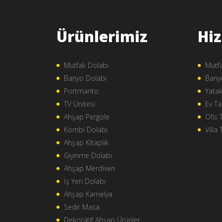
Ürünlerimiz
Hi
Mutfak Dolabı
Mutfa
Banyo Dolabı
Banyo
Portmanto
Yatak
TV Ünitesi
Ev Ta
Ahşap Pergole
Ofis 
Kombi Dolabı
Villa 
Ahşap Kitaplık
Giyinme Dolabı
Ahşap Merdiven
İş Yeri Dolabı
Ahşap Kamelya
Sedir Masa
Dekoratif Ahşap Ürünler