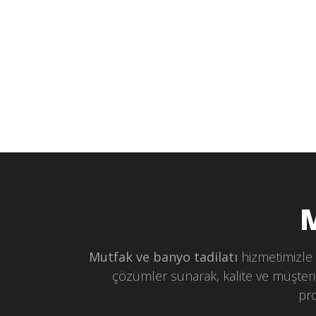
M
Mutfak ve banyo tadilatı
hizmetimizle 
çözümler sunarak, kalite ve müşter
pro