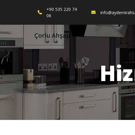
+90 535 220 74
info@aydemirahs
06
Çorlu Ahşap
Hiz